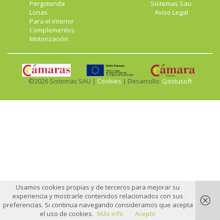
Pergotenda
Sistemas Sau
Lonas
Aviso Legal
Para el interior
Complementos
Motorización
©2026 Sistemas SAU |
Cookies
| Desarrollo:
Qastusoft
Usamos cookies propias y de terceros para mejorar su
experiencia y mostrarle contenidos relacionados con sus
preferencias. Si continua navegando consideramos que acepta
el uso de cookies.
Más info
Acepto