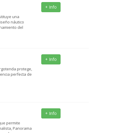
+ Info
stituye una
diseño náutico
hamiento del
+ Info
rgotenda protege,
riencia perfecta de
+ Info
que permite
imalista, Panorama