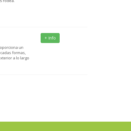
s rodea.
+ Info
roporciona un
arcadas formas,
terior a lo largo