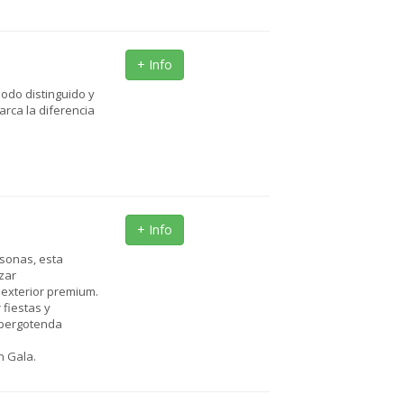
+ Info
odo distinguido y
arca la diferencia
+ Info
sonas, esta
zar
 exterior premium.
fiestas y
 pergotenda
n Gala.