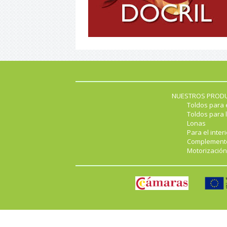
NUESTROS PROD
Toldos para 
Toldos para l
Lonas
Para el interi
Complement
Motorización