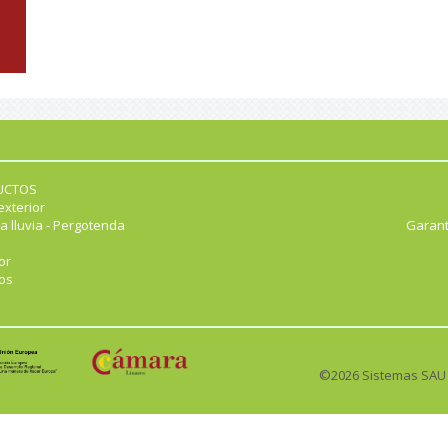
UCTOS
exterior
a lluvia - Pergotenda
Garant
or
os
©2026 Sistemas SAU