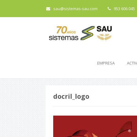
sau@sistemas-sau.com
953 606 045
EMPRESA
ACTI
docril_logo