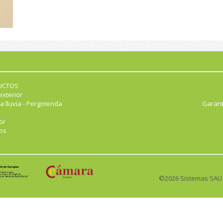
UCTOS
exterior
a lluvia - Pergotenda
Garant
or
os
©2026 Sistemas SAU