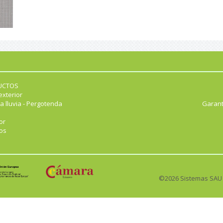
UCTOS
exterior
a lluvia - Pergotenda
Garant
or
os
©2026 Sistemas SAU