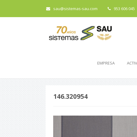
sau@sistemas-sau.com
953 606 045
EMPRESA
ACTI
146.320954