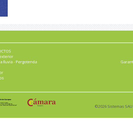
UCTOS
exterior
a lluvia - Pergotenda
Garant
or
os
©2026 Sistemas SAU