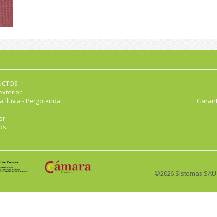
UCTOS
exterior
a lluvia - Pergotenda
Garant
or
os
©2026 Sistemas SAU