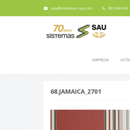
sau@sistemas-sau.com
953 606 045
EMPRESA
ACTI
68.JAMAICA_2701