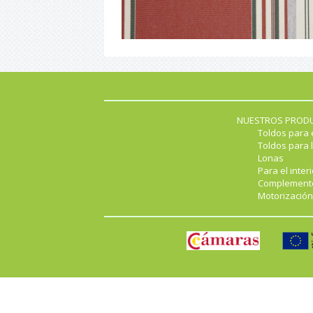
NUESTROS PROD
Toldos para 
Toldos para l
Lonas
Para el interi
Complement
Motorización