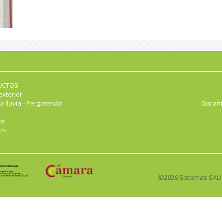
UCTOS
exterior
a lluvia - Pergotenda
Garant
or
os
©2026 Sistemas SAU