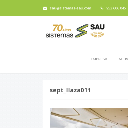
sau@sistemas-sau.com
953 606 045
EMPRESA
ACTI
sept_llaza011