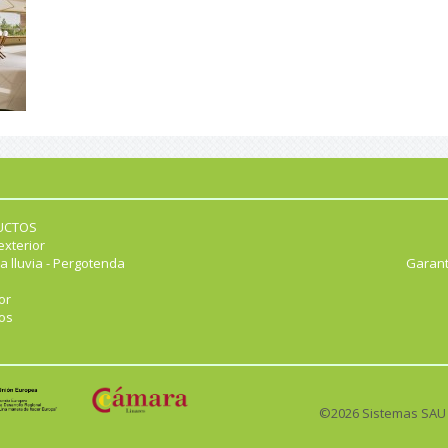
UCTOS
exterior
a lluvia - Pergotenda
Garant
or
os
©2026 Sistemas SAU