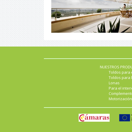
NUESTROS PROD
Toldos para 
Toldos para l
Lonas
Para el interi
Complement
Motorización