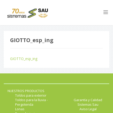
GIOTTO_esp_ing
GIOTTO_esp_ing
NUESTROS PRODUCTOS
Toldos para exterior
Toldos para la lluvia -
Garantía y Calidad
Pergotenda
Sistemas Sau
Lonas
Aviso Legal