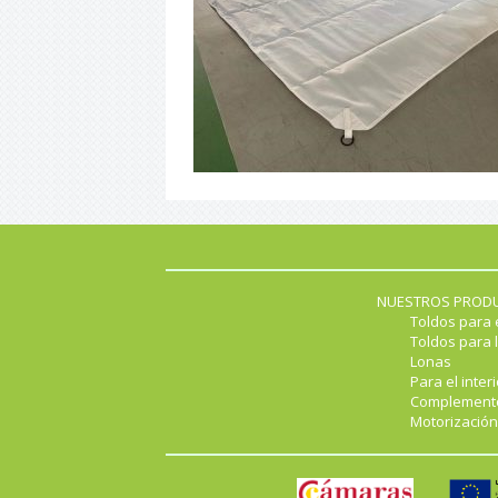
NUESTROS PROD
Toldos para 
Toldos para l
Lonas
Para el interi
Complement
Motorización