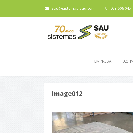
sau@sistemas-sau.com
953 606 045
EMPRESA
ACTI
image012