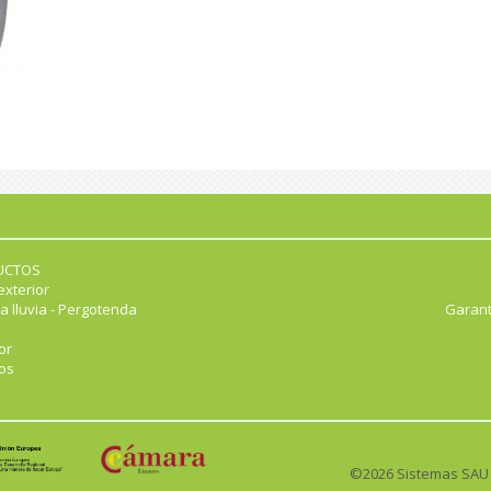
UCTOS
exterior
a lluvia - Pergotenda
Garant
or
os
©2026 Sistemas SAU